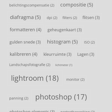
compositie
(5)
belichtingscompensatie
(2)
diafragma
(5)
flitsen
(3)
dpi
(2)
filters
(2)
formatteren
(4)
geheugenkaart
(3)
histogram
(5)
gulden snede
(3)
ISO
(2)
kalibreren
(4)
kleurruimte
(3)
Lagen
(3)
Landschapsfotografie
(2)
lichtmeter
(1)
lightroom
(18)
monitor
(2)
photoshop
(17)
panning
(2)
photoshop elements
(3)
portretbewerking
(2)