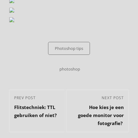
Categories
Photoshop tips
Tags,
photoshop
Bericht
Previous
PREV POST
Next
NEXT POST
navigatie
Flitstechniek: TTL
Hoe kies je een
Post
Post
gebruiken of niet?
goede monitor voor
fotografie?