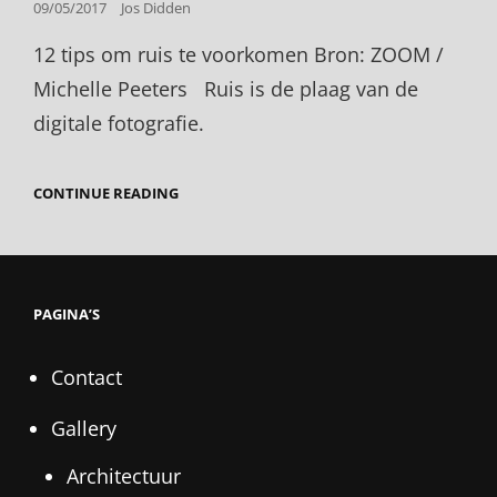
Posted
09/05/2017
Jos Didden
on
12 tips om ruis te voorkomen Bron: ZOOM /
Michelle Peeters Ruis is de plaag van de
digitale fotografie.
12
CONTINUE READING
TIPS
OM
RUIS
TE
VOORKOMEN
–
PAGINA’S
PHOTOFACTS
Contact
Gallery
Architectuur