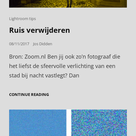
Cat
Lightroom tips
Links
Ruis verwijderen
Posted
08/11/2017
Jos Didden
on
Bron: Zoom.nl Ben jij ook zo’n fotograaf die
het liefst de sfeervolle verlichting van een
stad bij nacht vastlegt? Dan
RUIS
CONTINUE READING
VERWIJDEREN