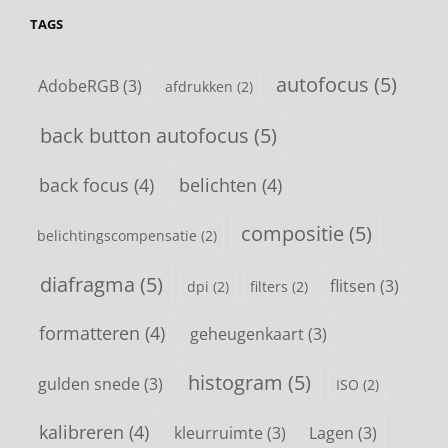
TAGS
autofocus
(5)
AdobeRGB
(3)
afdrukken
(2)
back button autofocus
(5)
back focus
(4)
belichten
(4)
compositie
(5)
belichtingscompensatie
(2)
diafragma
(5)
flitsen
(3)
dpi
(2)
filters
(2)
formatteren
(4)
geheugenkaart
(3)
histogram
(5)
gulden snede
(3)
ISO
(2)
kalibreren
(4)
kleurruimte
(3)
Lagen
(3)