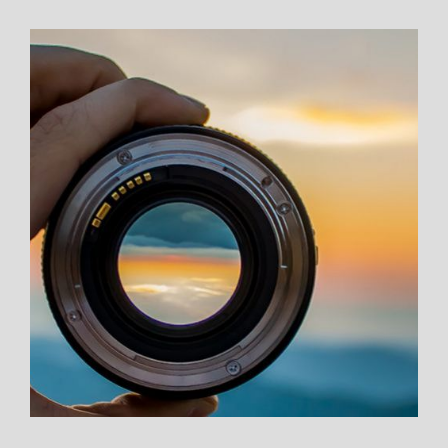
JE
HET
MEESTE
UIT
JE
AUTOFOCUS