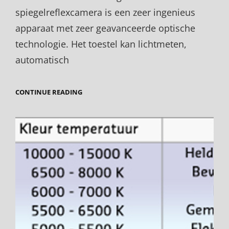
spiegelreflexcamera is een zeer ingenieus
apparaat met zeer geavanceerde optische
technologie. Het toestel kan lichtmeten,
automatisch
DRIE
CONTINUE READING
AUTOFOCUS
MODES,
WANNEER
GEBRUIK
JE
ZE
?