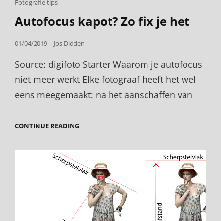
Cat
Fotografie tips
Links
Autofocus kapot? Zo fix je het
Posted
01/04/2019
Jos Didden
on
Source: digifoto Starter Waarom je autofocus
niet meer werkt Elke fotograaf heeft het wel
eens meegemaakt: na het aanschaffen van
AUTOFOCUS
CONTINUE READING
KAPOT?
ZO
FIX
JE
HET