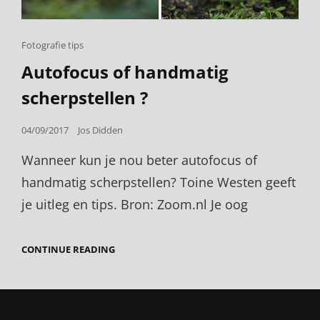
Cat
Fotografie tips
Links
Autofocus of handmatig
scherpstellen ?
Posted
04/09/2017
Jos Didden
on
Wanneer kun je nou beter autofocus of
handmatig scherpstellen? Toine Westen geeft
je uitleg en tips. Bron: Zoom.nl Je oog
AUTOFOCUS
CONTINUE READING
OF
HANDMATIG
SCHERPSTELLEN
?