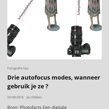
Cat
Fotografie tips
Links
Drie autofocus modes, wanneer
gebruik je ze ?
Posted
03/09/2018
Jos Didden
on
Bron: Photofacts Een digitale