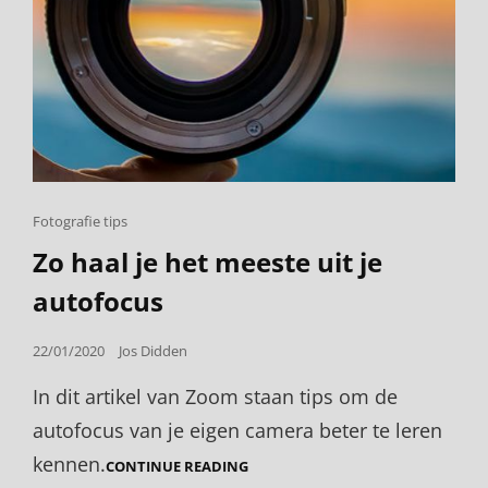
Cat
Fotografie tips
Links
Zo haal je het meeste uit je
autofocus
Posted
22/01/2020
Jos Didden
on
In dit artikel van Zoom staan tips om de
autofocus van je eigen camera beter te leren
kennen.
ZO
CONTINUE READING
HAAL