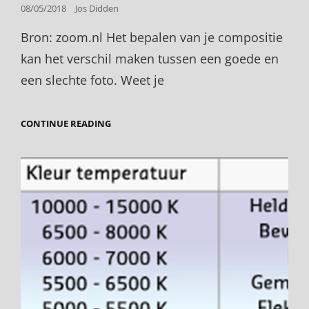
Posted
08/05/2018
Jos Didden
on
Bron: zoom.nl Het bepalen van je compositie
kan het verschil maken tussen een goede en
een slechte foto. Weet je
TIPS
CONTINUE READING
VOOR
EEN
BETERE
COMPOSITIE