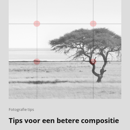
JE
FOTO
Cat
Fotografie tips
Links
Tips voor een betere compositie