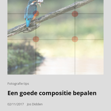
Cat
Fotografie tips
Links
Een goede compositie bepalen
Posted
02/11/2017
Jos Didden
on