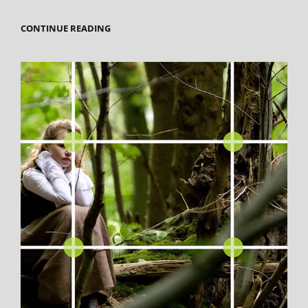
WAAR
CONTINUE READING
ZET
JE
JE
HORIZON
VOLGENS
DE
GULDEN
SNEDE
?