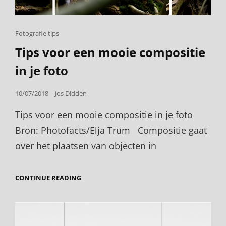
Cat
Fotografie tips
Links
Tips voor een mooie compositie
in je foto
Posted
10/07/2018
Jos Didden
on
Tips voor een mooie compositie in je foto
Bron: Photofacts/Elja Trum Compositie gaat
over het plaatsen van objecten in
TIPS
CONTINUE READING
VOOR
EEN
MOOIE
COMPOSITIE
IN