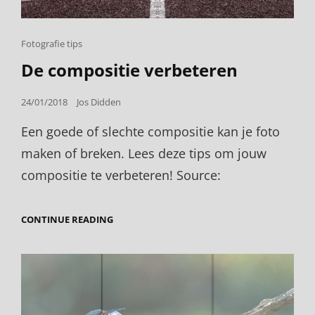
Cat
Fotografie tips
Links
De compositie verbeteren
Posted
24/01/2018
Jos Didden
on
Een goede of slechte compositie kan je foto
maken of breken. Lees deze tips om jouw
compositie te verbeteren! Source:
DE
CONTINUE READING
COMPOSITIE
VERBETEREN