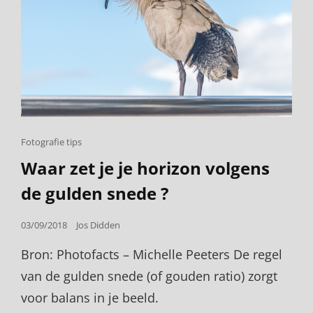
Cat
Fotografie tips
Links
Waar zet je je horizon volgens
de gulden snede ?
Posted
03/09/2018
Jos Didden
on
Bron: Photofacts – Michelle Peeters De regel
van de gulden snede (of gouden ratio) zorgt
voor balans in je beeld.