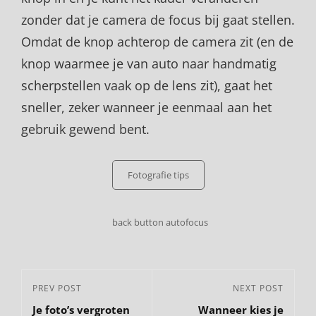
zonder dat je camera de focus bij gaat stellen.
Omdat de knop achterop de camera zit (en de
knop waarmee je van auto naar handmatig
scherpstellen vaak op de lens zit), gaat het
sneller, zeker wanneer je eenmaal aan het
gebruik gewend bent.
Categories
Fotografie tips
Tags,
back button autofocus
Bericht
Previous
PREV POST
Next
NEXT POST
navigatie
Je foto’s vergroten
Wanneer kies je
Post
Post