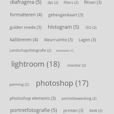
diafragma
(5)
flitsen
(3)
dpi
(2)
filters
(2)
formatteren
(4)
geheugenkaart
(3)
histogram
(5)
gulden snede
(3)
ISO
(2)
kalibreren
(4)
kleurruimte
(3)
Lagen
(3)
Landschapsfotografie
(2)
lichtmeter
(1)
lightroom
(18)
monitor
(2)
photoshop
(17)
panning
(2)
photoshop elements
(3)
portretbewerking
(2)
portretfotografie
(5)
printen
(3)
RAW
(2)