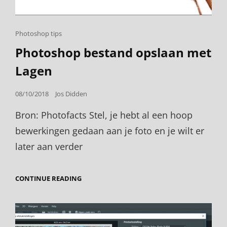
Cat
Photoshop tips
Links
Photoshop bestand opslaan met
Lagen
Posted
08/10/2018
Jos Didden
on
Bron: Photofacts Stel, je hebt al een hoop
bewerkingen gedaan aan je foto en je wilt er
later aan verder
PHOTOSHOP
CONTINUE READING
BESTAND
OPSLAAN
MET
LAGEN