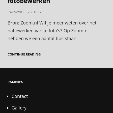
fotobewerken
Posted
09/05/2018
Jos Didden
on
Bron: Zoom.nl Wil je meer weten over het
nabewerken van je foto’s? Op Zoom.nl
hebben we een aantal tips staan
HEEL
CONTINUE READING
VEEL
TIPS
OVER
FOTOBEWERKEN
PAGINA’S
Contact
Gallery