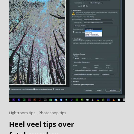
Cat
Lightroom tips
,
Photoshop tips
Links
Heel veel tips over