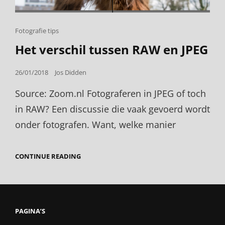
Cat
Fotografie tips
Links
Het verschil tussen RAW en JPEG
Posted
26/01/2018
Jos Didden
on
Source: Zoom.nl Fotograferen in JPEG of toch
in RAW? Een discussie die vaak gevoerd wordt
onder fotografen. Want, welke manier
HET
CONTINUE READING
VERSCHIL
TUSSEN
RAW
EN
JPEG
PAGINA’S