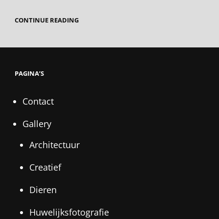
12
CONTINUE READING
TIPS
OM
RUIS
TE
VOORKOMEN
–
PAGINA’S
PHOTOFACTS
Contact
Gallery
Architectuur
Creatief
Dieren
Huwelijksfotografie