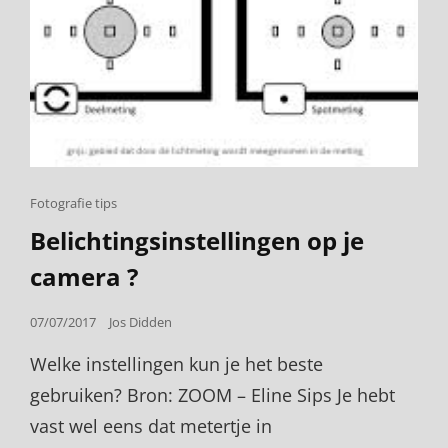
Cat
Fotografie tips
Links
Belichtingsinstellingen op je
camera ?
Posted
07/07/2017
Jos Didden
on
Welke instellingen kun je het beste
gebruiken? Bron: ZOOM – Eline Sips Je hebt
vast wel eens dat metertje in